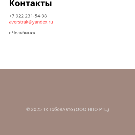
Контакты
+7 922 231-54-98
averstrak@yandex.ru
г.Челябинск
©
 2025 ТК ТоболАвто (
ООО НПО РТЦ
)