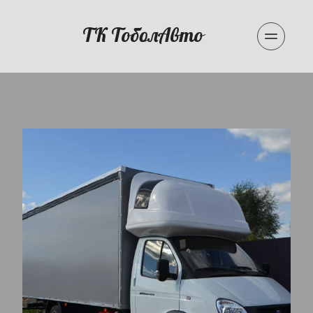
ТК ТоболАвто