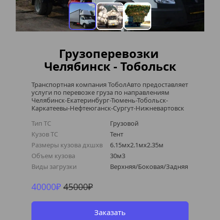
Грузоперевозки 
Челябинск - Тобольск
Транспортная компания ТоболАвто предоставляет 
услуги по перевозке груза по направлениям 
Челябинск-Екатеринбург-Тюмень-Тобольск-
Каркатеевы-Нефтеюганск-Сургут-Нижневартовск
Тип ТС
Грузовой
Кузов ТС
Тент
Размеры кузова дхшхв
6.15мх2.1мх2.35м
Объем кузова
30м3
Виды загрузки
Верхняя/Боковая/Задняя 
40000₽ 
45000₽
Заказать