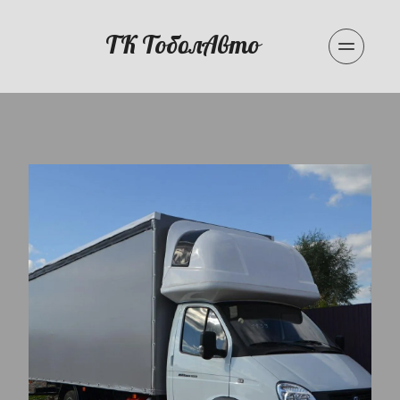
ТК ТоболАвто