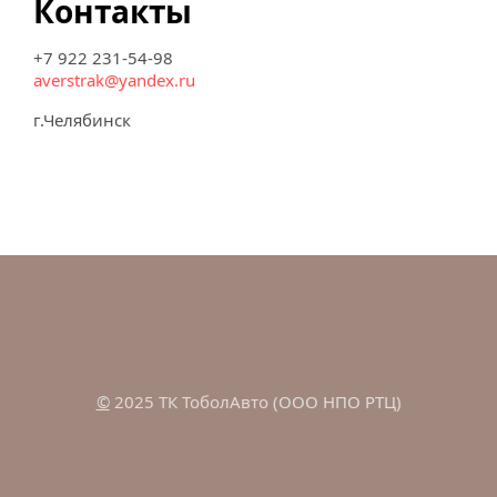
Контакты
+7 922 231-54-98
averstrak@yandex.ru
г.Челябинск
©
 2025 ТК ТоболАвто (
ООО НПО РТЦ
)