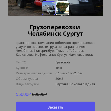
Грузоперевозки 
Челябинск Сургут
Транспортная компания ТоболАвто предоставляет 
услуги по перевозке груза по направлениям 
Челябинск-Екатеринбург-Тюмень-Тобольск-
Каркатеевы-Нефтеюганск-Сургут-Нижневартовск
Тип ТС
Грузовой
Кузов ТС
Тент
Размеры кузова дхшхв
6.15мх2.1мх2.35м
Объем кузова
30м3
Виды загрузки
Верхняя/Боковая/Задняя 
55000₽ 
60000₽
Заказать